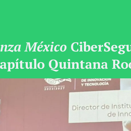
anza México
CiberSegu
apítulo Quintana Ro