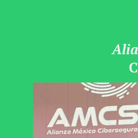
Ali
C