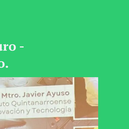
ro -
o.