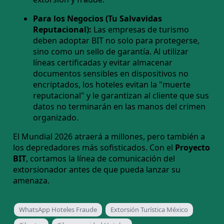
Para los Negocios (Tu Salvavidas
Reputacional):
Las empresas de turismo
deben adoptar BIT no solo para protegerse,
sino como un sello de garantía. Al utilizar
líneas certificadas y evitar almacenar
documentos sensibles en dispositivos no
encriptados, los hoteles evitan la "muerte
reputacional" y le garantizan al cliente que sus
datos no terminarán en las manos del crimen
organizado.
El Mundial 2026 atraerá a millones, pero también a
los depredadores más sofisticados. Con el
Proyecto
BIT
, cortamos la línea de comunicación del
extorsionador antes de que pueda lanzar su
amenaza.
WhatsApp Hoteles Fraude
Extorsión Turística México