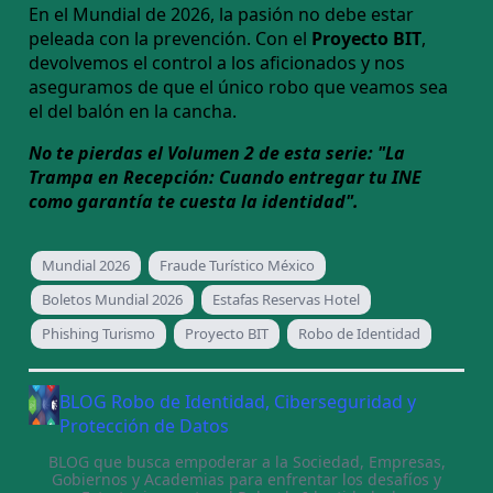
En el Mundial de 2026, la pasión no debe estar
peleada con la prevención. Con el
Proyecto BIT
,
devolvemos el control a los aficionados y nos
aseguramos de que el único robo que veamos sea
el del balón en la cancha.
No te pierdas el Volumen 2 de esta serie: "La
Trampa en Recepción: Cuando entregar tu INE
como garantía te cuesta la identidad".
Mundial 2026
Fraude Turístico México
Boletos Mundial 2026
Estafas Reservas Hotel
Phishing Turismo
Proyecto BIT
Robo de Identidad
BLOG Robo de Identidad, Ciberseguridad y
Protección de Datos
BLOG que busca empoderar a la Sociedad, Empresas,
Gobiernos y Academias para enfrentar los desafíos y