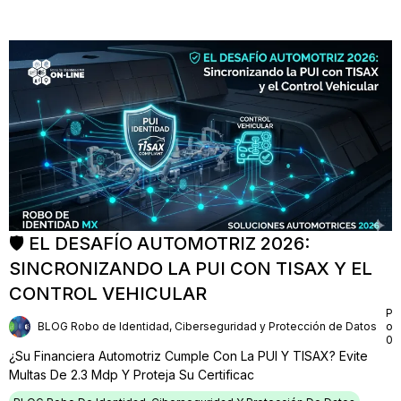
🛡️ EL DESAFÍO AUTOMOTRIZ 2026:
SINCRONIZANDO LA PUI CON TISAX Y EL
CONTROL VEHICULAR
Pu
BLOG Robo de Identidad, Ciberseguridad y Protección de Datos
on
06
¿Su Financiera Automotriz Cumple Con La PUI Y TISAX? Evite
Multas De 2.3 Mdp Y Proteja Su Certificac