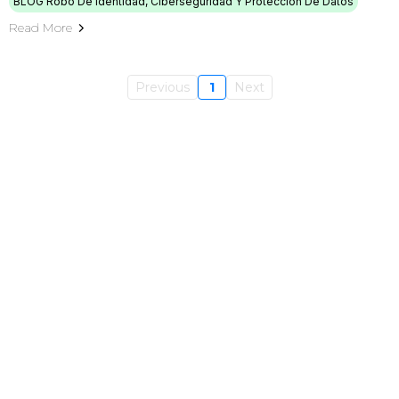
BLOG Robo De Identidad, Ciberseguridad Y Protección De Datos
Read More
Previous
1
Next