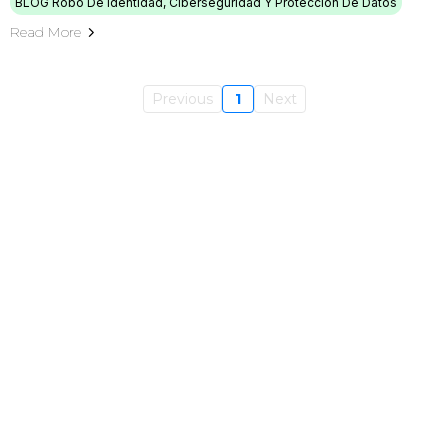
BLOG Robo De Identidad, Ciberseguridad Y Protección De Datos
Read More
Previous
1
Next