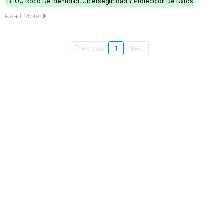
BLOG Robo De Identidad, Ciberseguridad Y Protección De Datos
Read More
Previous
1
Next