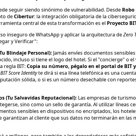
ede seguir siendo sinónimo de vulnerabilidad. Desde
Robo 
pto de
Cibertur
: la integración obligatoria de la cibersegur
herramienta central de esta transformación es el
Proyecto BI
uso inseguro de WhatsApp y aplicar la arquitectura de
Zero T
egar y Verificar":
(Tu Blindaje Personal):
Jamás envíes documentos sensibles
o, incluso si tiene el logo del hotel. Si el "concierge" o e
la regla BIT:
Copia su número, pégalo en el portal de BIT y
l
BIT Score Identity
te dirá si esa línea telefónica es una cuent
eputación sólida, o si es un número desechable con reporte
os (Tu Salvavidas Reputacional):
Las empresas de turismo
egerse, sino como un sello de garantía. Al utilizar líneas cer
ntos sensibles en dispositivos no encriptados, los hotele
le garantizan al cliente que sus datos no terminarán en las
rá a millones, pero también a los depredadores más sofisti