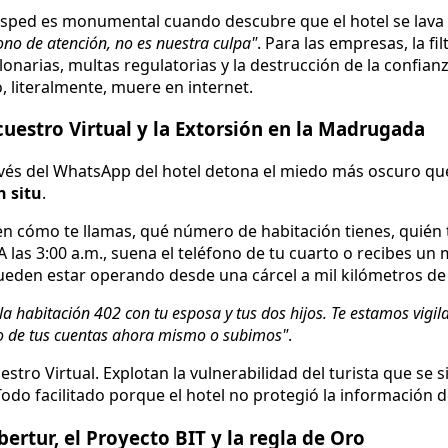
ésped es monumental cuando descubre que el hotel se lava
ono de atención, no es nuestra culpa"
. Para las empresas, la fi
narias, multas regulatorias y la destrucción de la confia
o, literalmente, muere en internet.
ecuestro Virtual y la Extorsión en la Madrugada
avés del WhatsApp del hotel detona el miedo más oscuro qu
n situ
.
en cómo te llamas, qué número de habitación tienes, quién
A las 3:00 a.m., suena el teléfono de tu cuarto o recibes un
ueden estar operando desde una cárcel a mil kilómetros de 
a habitación 402 con tu esposa y tus dos hijos. Te estamos vigil
ro de tus cuentas ahora mismo o subimos"
.
estro Virtual. Explotan la vulnerabilidad del turista que se
odo facilitado porque el hotel no protegió la información 
ibertur, el Proyecto BIT y la regla de Oro