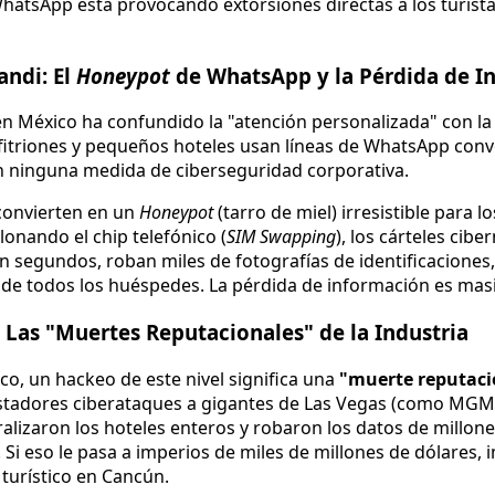
tsApp está provocando extorsiones directas a los turistas
andi: El
Honeypot
de WhatsApp y la Pérdida de I
 en México ha confundido la "atención personalizada" con la
fitriones y pequeños hoteles usan líneas de WhatsApp con
in ninguna medida de ciberseguridad corporativa.
 convierten en un
Honeypot
(tarro de miel) irresistible para l
lonando el chip telefónico (
SIM Swapping
), los cárteles cibe
 segundos, roban miles de fotografías de identificaciones, 
de todos los huéspedes. La pérdida de información es masiva
: Las "Muertes Reputacionales" de la Industria
ico, un hackeo de este nivel significa una
"muerte reputaci
astadores ciberataques a gigantes de Las Vegas (como MGM 
alizaron los hoteles enteros y robaron los datos de millone
Si eso le pasa a imperios de miles de millones de dólares, 
turístico en Cancún.