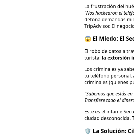
La frustración del hu
"Nos hackearon el teléf
detona demandas millo
TripAdvisor. El negoci
😱 El Miedo: El S
El robo de datos a tr
turista:
la extorsión i
Los criminales ya sab
tu teléfono personal. 
criminales (quienes p
"Sabemos que estás en l
Transfiere todo el dine
Este es el infame Secu
ciudad desconocida. T
🛡️ La Solución: C