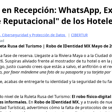
 en Recepción: WhatsApp, Ex
 Reputacional" de los Hotel
 Ciberseguridad y Protección de Datos
|
CIBERTUR
ead
uleta Rusa del Turismo | Robo de IDentidad MX
Mayo de 2
la fase de reserva. Llegaste a la Riviera Maya o a la Ciudad d
6. Suspiras aliviado frente al mostrador de tu hotel o en la
o, justo cuando crees que estás a salvo, el anfitrión o el re
tro, por favor mándeme una foto de su pasaporte y su tarjeta po
e, acabas de entregarle tu identidad y la seguridad de tu fa
o nivel de la Ruleta Rusa del Turismo:
El robo físico-digita
es informales.
En
Robo de IDentidad MX
, y a través de nue
dad Turística), advertimos cómo la falta de protocolos de s