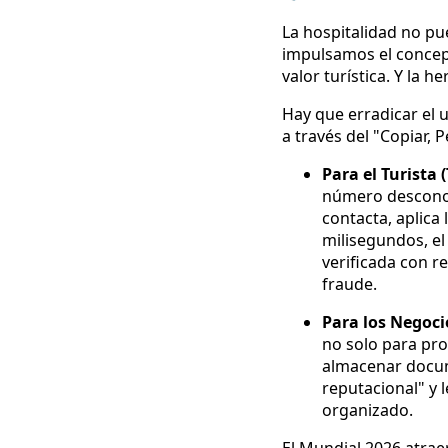
La hospitalidad no pu
impulsamos el conce
valor turística. Y la 
Hay que erradicar el 
a través del "Copiar, P
Para el Turista 
número desconocid
contacta, aplica 
milisegundos, e
verificada con r
fraude.
Para los Negoci
no solo para prot
almacenar docume
reputacional" y 
organizado.
El Mundial 2026 atrae