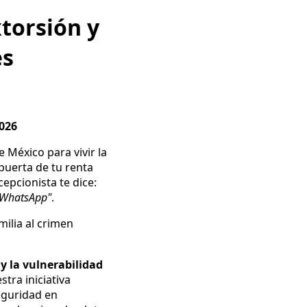
torsión y
es
026
e México para vivir la
 puerta de tu renta
cepcionista te dice:
r WhatsApp"
.
milia al crimen
l y la vulnerabilidad
stra iniciativa
eguridad en