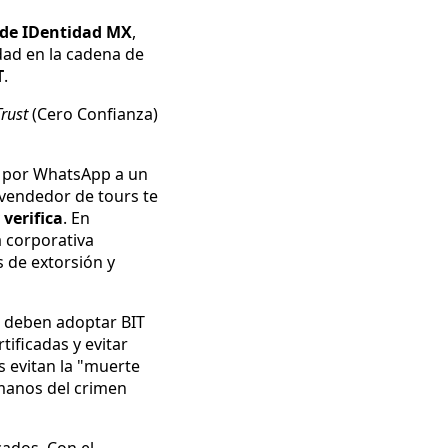
de IDentidad MX
,
idad en la cadena de
T
.
rust
(Cero Confianza)
 por WhatsApp a un
l vendedor de tours te
 verifica
. En
a corporativa
s de extorsión y
 deben adoptar BIT
tificadas y evitar
s evitan la "muerte
 manos del crimen
cados. Con el