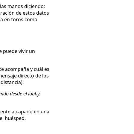
 las manos diciendo:
ltración de estos datos
nza en foros como
e puede vivir un
 te acompaña y cuál es
 mensaje directo de los
distancia):
ando desde el lobby.
 siente atrapado en una
del huésped.